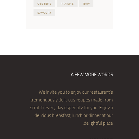
OYSTERS
PRAWNS
RAW
SAVOURY
A FEW MORE WORDS
We invite you to enjoy our restaurant's
tremendously delicious recipes made from
scratch every day especially for you. Enjoy a
delicious breakfast, lunch or dinner at our
delightful place.