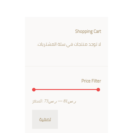
Shopping Cart
لا توجد منتجات في سلة المشتريات.
Price Filter
—
السعر:
ر.س81
ر.س73
تصفية
أدنى
أعلى