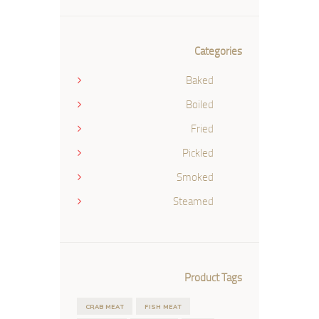
سعر
سعر
Categories
Baked
Boiled
Fried
Pickled
Smoked
Steamed
Product Tags
CRAB MEAT
FISH MEAT