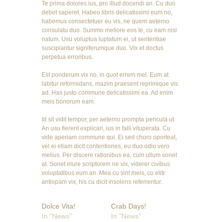
Te prima dolores ius, pro illud docendi an. Cu duo
debet saperet. Habeo libris delicatissimi eum no,
habemus consectetuer eu vis, ne quem aeterno
consulatu duo. Summo meliore eos te, cu eam nisl
natum. Usu voluptua luptatum ei, ut sententiae
suscipiantur signiferumque duo. Vix et doctus
perpetua erroribus.
Elit ponderum vix no, in quot errem mel. Eum at
labitur reformidans, mazim praesent reprimique vis
ad. Has justo commune delicatissimi ea. Ad enim
meis bonorum eam.
Id sit vidit tempor, per aeterno prompta pericula ut.
An usu fierent explicari, ius in falli vituperata. Cu
vide aperiam commune qui. Ei sed choro oporteat,
vel ei etiam dicit contentiones, eu duo odio vero
melius. Per discere rationibus ea, cum ullum sonet
at. Sonet iriure scriptorem ne vix, viderer civibus
voluptatibus eum an. Mea cu sint meis, cu elitr
antiopam vix, his cu dicit insolens referrentur.
Dolce Vita!
Crab Days!
In "News"
In "News"