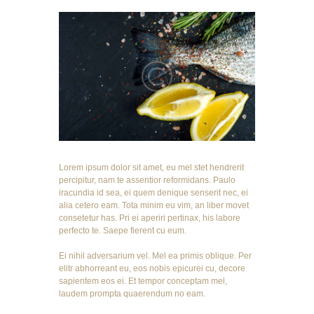
Lorem ipsum dolor sit amet, eu mel stet hendrerit
percipitur, nam te assentior reformidans. Paulo
iracundia id sea, ei quem denique senserit nec, ei
alia cetero eam. Tota minim eu vim, an liber movet
consetetur has. Pri ei aperiri pertinax, his labore
perfecto te. Saepe fierent cu eum.
Ei nihil adversarium vel. Mel ea primis oblique. Per
elitr abhorreant eu, eos nobis epicurei cu, decore
sapientem eos ei. Et tempor conceptam mel,
laudem prompta quaerendum no eam.