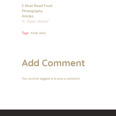
5 Must Read Food
Photography
Articles
In "Asian dishes"
Tags:
Knife skills
Add Comment
You must be
logged in
to post a comment.